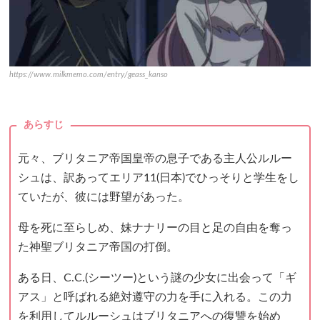
https://www.milkmemo.com/entry/geass_kanso
あらすじ
元々、ブリタニア帝国皇帝の息子である主人公ルルー
シュは、訳あってエリア11(日本)でひっそりと学生をし
ていたが、彼には野望があった。
母を死に至らしめ、妹ナナリーの目と足の自由を奪っ
た神聖ブリタニア帝国の打倒。
ある日、C.C.(シーツー)という謎の少女に出会って「ギ
アス」と呼ばれる絶対遵守の力を手に入れる。この力
を利用してルルーシュはブリタニアへの復讐を始め