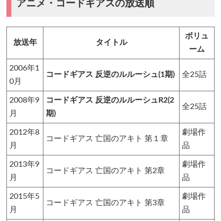
アニメ・コードギアスの放送順
ボリュ
放送年
タイトル
ーム
2006年1
コードギアス 反逆のルルーシュ(1期)
全25話
0月
2008年9
コードギアス 反逆のルルーシュR2(2
全25話
月
期)
2012年8
劇場作
コードギアス 亡国のアキト 第１章
月
品
2013年9
劇場作
コードギアス 亡国のアキト 第2章
月
品
2015年5
劇場作
コードギアス 亡国のアキト 第3章
月
品