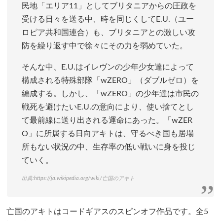
民地「エリア11」としてブリタニアからの圧政を
受ける日々を送る中、時を同じくしてE.U.（ユー
ロピア共和国連合）も、ブリタニアとの激しい攻
防を繰り返す中で徐々にその力を弱めていた。
そんな中、E.U.はイレヴンの少年少女達によって
構成される特殊部隊「wZERO」（ダブルゼロ）を
編成する。しかし、「wZERO」の少年達は市民の
戦死を避けたいE.U.の意向により、使い捨てとし
て最前線に送り出される運命にあった。「wZER
O」に所属する日向アキトは、守るべき国も居場
所もない状況の中、生存率の低い戦いに身を投じ
ていく。
出典:
https://ja.wikipedia.org/wiki/亡国のアキト
亡国のアキトはコードギアスのスピンオフ作品です。全5