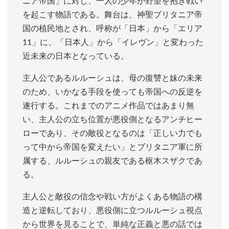
ニア帝国」に対し、一人の少年が野望を抱き戦い
を起こす物語である。舞台は、神聖ブリタニア帝
国の植民地とされ、呼称が「日本」から「エリア
11」に、「日本人」から「イレヴン」と変わった
近未来の日本となっている。
主人公であるルルーシュは、母の復讐と妹の未来
のため、いかなる手段を使っても帝国への反逆を
遂行する。これまでのアニメ作品ではあまり無
い、主人公の立ち位置が悪役側となるアンチヒー
ローであり、その敵役となるのは「正しい力でも
って中から帝国を変えたい」とブリタニア軍に所
属する、ルルーシュの親友である枢木スザクであ
る。
主人公と敵役の信念や戦い方がよくある物語の構
造と逆転しており、悪役側に立つルルーシュ視点
から世界を見ることで、単純な正義と悪の話では