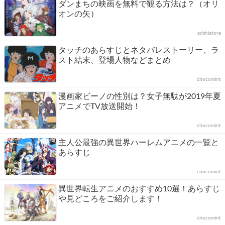
ダンまちの映画を無料で観る方法は？（オリ
オンの矢）
adshiatore
タッチのあらすじとネタバレストーリー、ラ
スト結末、登場人物などまとめ
chocomint
漫画家ビーノの性別は？女子無駄が2019年夏
アニメでTV放送開始！
chocomint
主人公最強の異世界ハーレムアニメの一覧と
あらすじ
chocomint
異世界転生アニメのおすすめ10選！あらすじ
や見どころをご紹介します！
chocomint