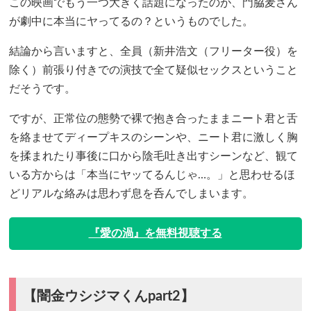
この映画でもう一つ大きく話題になったのが、門脇麦さん
が劇中に本当にヤってるの？というものでした。
結論から言いますと、全員（新井浩文（フリーター役）を
除く）前張り付きでの演技で全て疑似セックスということ
だそうです。
ですが、正常位の態勢で裸で抱き合ったままニート君と舌
を絡ませてディープキスのシーンや、ニート君に激しく胸
を揉まれたり事後に口から陰毛吐き出すシーンなど、観て
いる方からは「本当にヤッてるんじゃ…。」と思わせるほ
どリアルな絡みは思わず息を呑んでしまいます。
『愛の渦』を無料視聴する
【闇金ウシジマくんpart2】