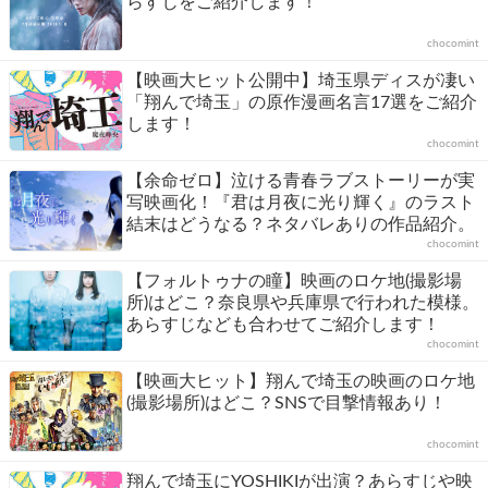
らすじをご紹介します！
chocomint
【映画大ヒット公開中】埼玉県ディスが凄い
「翔んで埼玉」の原作漫画名言17選をご紹介
します！
chocomint
【余命ゼロ】泣ける青春ラブストーリーが実
写映画化！『君は月夜に光り輝く』のラスト
結末はどうなる？ネタバレありの作品紹介。
chocomint
【フォルトゥナの瞳】映画のロケ地(撮影場
所)はどこ？奈良県や兵庫県で行われた模様。
あらすじなども合わせてご紹介します！
chocomint
【映画大ヒット】翔んで埼玉の映画のロケ地
(撮影場所)はどこ？SNSで目撃情報あり！
chocomint
翔んで埼玉にYOSHIKIが出演？あらすじや映