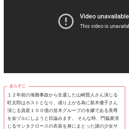
あらすじ
１２年前の海難事故から生還した山崎賢人さん演じる
旺太郎はホストとなり、成り上がる為に新木優子さん
演じる資産１００億の並木グループの令嬢である美尊
を金ヅルにしようと目論みます。 そんな時、門脇麦演
じるサンタクロースの衣装を身にまとった謎の少女サ