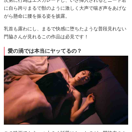
次第に行為はエスカレートし、いざ挿入されるとニート君
に自ら跨りまるで獣のように激しく大声で喘ぎ声をあげな
がら懸命に腰を振る姿を披露。
乳首も露わにし、まるで快感に堕ちたような普段見れない
門脇さんが見れるこの作品は必見です！
愛の渦では本当にヤッてるの？