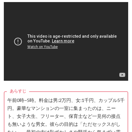
あらすじ
午前0時~5時。料金は男:2万円、女:1千円、カップル5千
円。豪華なマンションの一室に集まったのは、ニー
ト、女子大生、フリーター、保育士など一見何の接点
も無いような男女。彼らの目的は「ただセックスがし