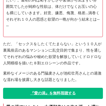
たい」。最初の内は恥ずかしさや緊張から気まずい雰
囲気でしたが純粋な性欲は、体だけでなくお互いの心
も裸にしていきます。好意、嫌悪、侮蔑、格差…渦巻く
それぞれ１０人の思惑と欲望の一晩が向かう結末とは―
―
ただ、「セックスをしたくてたまらない」という１０人が
裏風俗店のあるマンションに乱交目的で集まり、性を通し
てそれぞれの悩みや秘めた欲望を解放していくドロドロな
人間模様を描いた８割エロシーンの作品です。
素朴なイメージのある門脇麦さんが池松壮亮さんとの過激
な濡れ場を披露し大きな話題となりました。
『愛の渦』を無料視聴する