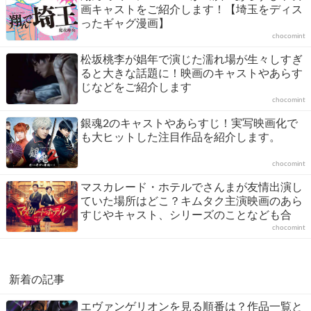
画キャストをご紹介します！【埼玉をディス
ったギャグ漫画】
chocomint
松坂桃李が娼年で演じた濡れ場が生々しすぎ
ると大きな話題に！映画のキャストやあらす
じなどをご紹介します
chocomint
銀魂2のキャストやあらすじ！実写映画化で
も大ヒットした注目作品を紹介します。
chocomint
マスカレード・ホテルでさんまが友情出演し
ていた場所はどこ？キムタク主演映画のあら
すじやキャスト、シリーズのことなども合
わ...
chocomint
新着の記事
エヴァンゲリオンを見る順番は？作品一覧と