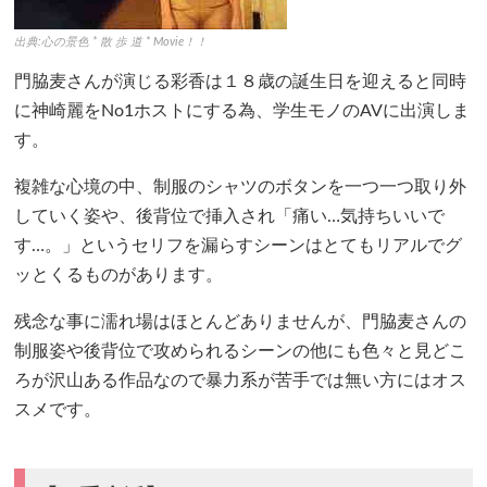
出典:心の景色 * 散 歩 道 * Movie！！
門脇麦さんが演じる彩香は１８歳の誕生日を迎えると同時
に神崎麗をNo1ホストにする為、学生モノのAVに出演しま
す。
複雑な心境の中、制服のシャツのボタンを一つ一つ取り外
していく姿や、後背位で挿入され「痛い…気持ちいいで
す…。」というセリフを漏らすシーンはとてもリアルでグ
ッとくるものがあります。
残念な事に濡れ場はほとんどありませんが、門脇麦さんの
制服姿や後背位で攻められるシーンの他にも色々と見どこ
ろが沢山ある作品なので暴力系が苦手では無い方にはオス
スメです。