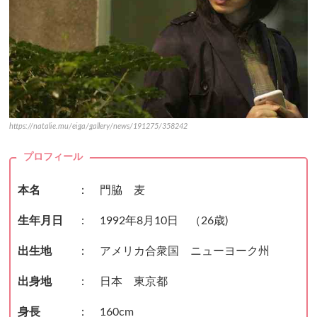
https://natalie.mu/eiga/gallery/news/191275/358242
プロフィール
本名
： 門脇 麦
生年月日
： 1992年8月10日 （26歳)
出生地
： アメリカ合衆国 ニューヨーク州
出身地
： 日本 東京都
身長
： 160cm